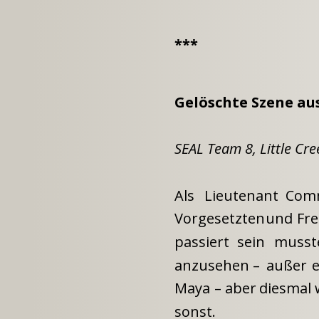
***
Gelöschte Szene aus
SEAL Team 8, Little Cree
Als
Lieutenant
Com
Vorgesetzten
und
Fr
passiert
sein
musst
anzusehen
–
außer
Maya
–
aber
diesmal
sonst.