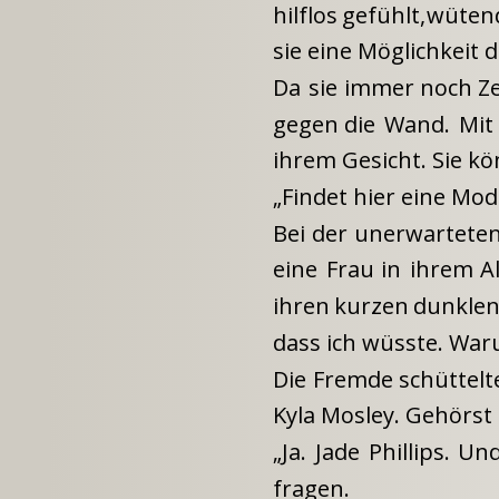
hilflos
gefühlt,
wüten
sie eine Möglichkeit 
Da
sie
immer
noch
Ze
gegen
die
Wand.
Mit
ihrem Gesicht. Sie kö
„Findet hier eine Mod
Bei
der
unerwartete
eine
Frau
in
ihrem
Al
ihren
kurzen
dunkle
dass ich wüsste. War
Die
Fremde
schüttelt
Kyla Mosley. Gehörst
„Ja.
Jade
Phillips.
Un
fragen.