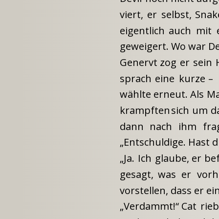
viert,
er
selbst,
Snak
eigentlich
auch
mit
geweigert. Wo war De
Genervt
zog
er
sein
sprach
eine
kurze
–
wählte
erneut.
Als
Ma
krampften
sich
um
d
dann
nach
ihm
fra
„Entschuldige. Hast d
„Ja.
Ich
glaube,
er
bef
gesagt,
was
er
vorh
vorstellen, dass er 
„Verdammt!“
Cat
rie