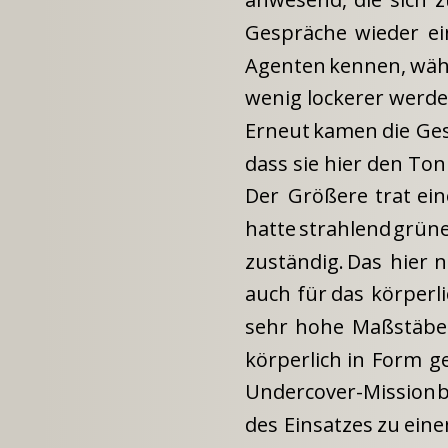
Gespräche
wieder
ei
Agenten
kennen,
wäh
wenig lockerer werde
Erneut
kamen
die
Ge
dass sie hier den To
Der
Größere
trat
ei
hatte
strahlend
grün
zuständig.
Das
hier
n
auch
für
das
körperl
sehr
hohe
Maßstäbe
körperlich
in
Form
g
Undercover-Mission
b
des
Einsatzes
zu
ein