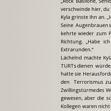
„Rock
Basilone,
Seni
verschwinde hier, du 
Kyla grinste ihn an. 
Seine
Augenbrauen
kehrte
wieder
zum
Richtung.
„Habe
ich
Extrarunden.“
Lächelnd
machte
Kyl
TURTs
dienen
würde
hatte
sie
Herausford
den
Terrorismus
zu
Zwillingstürme
des
W
gewesen,
aber
die
s
Kollegen
waren
nicht