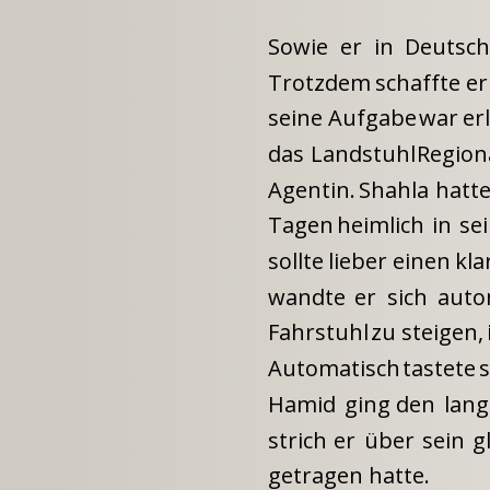
Sowie
er
in
Deutsch
Trotzdem
schaffte
er
seine
Aufgabe
war
er
das
Landstuhl
Region
Agentin.
Shahla
hatt
Tagen
heimlich
in
se
sollte
lieber
einen
kla
wandte
er
sich
auto
Fahrstuhl
zu
steigen,
Automatisch
tastete
s
Hamid
ging
den
lan
strich
er
über
sein
g
getragen hatte.