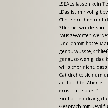
„SEALs lassen kein Te
„Das
ist
mir
völlig
bew
Clint
sprechen
und
d
Stimme
wurde
sanft
rausgeworfen werdet
Und
damit
hatte
Mat
genau
wusste,
schlie
genauso
wenig,
das
will sicher nicht, dass
Cat
drehte
sich
um
u
auftauchte.
Aber
er
ernsthaft sauer.“
Ein
Lachen
drang
du
Gespräch mit Devil fü