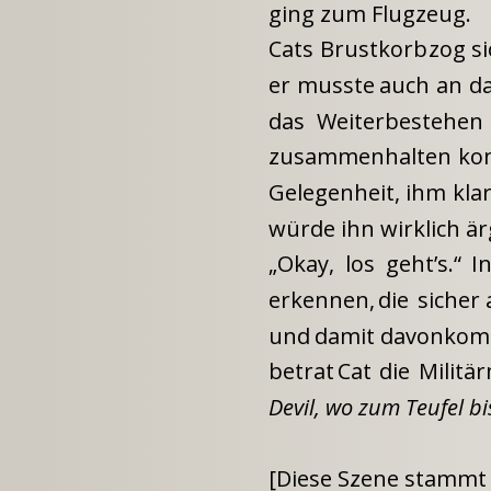
ging zum Flugzeug.
Cats
Brustkorb
zog
s
er
musste
auch
an
d
das
Weiterbestehen
zusammenhalten
ko
Gelegenheit,
ihm
kla
würde ihn wirklich är
„Okay,
los
geht’s.“
I
erkennen,
die
sicher
und
damit
davonkom
betrat
Cat
die
Militä
Devil, wo zum Teufel bi
[Diese Szene stammt 