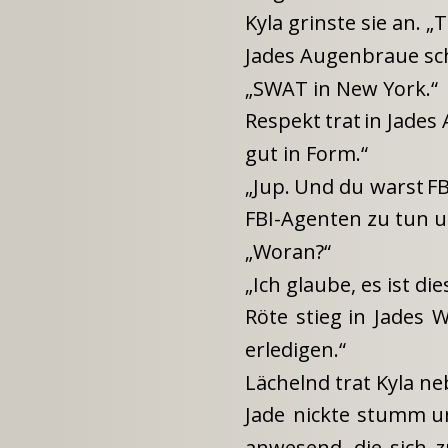
Kyla grinste sie an. „
Jades Augenbraue sch
„SWAT in New York.“
Respekt
trat
in
Jades
gut in Form.“
„Jup.
Und
du
warst
FB
FBI-Agenten zu tun u
„Woran?“
„Ich glaube, es ist d
Röte
stieg
in
Jades
W
erledigen.“
Lächelnd trat Kyla ne
Jade
nickte
stumm
u
anwesend,
die
sich
z