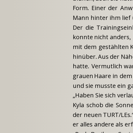
Form.
Einer
der
Anw
Mann hinter ihm lief
Der
die
Trainingsein
konnte
nicht
anders,
mit
dem
gestählten
K
hinüber.
Aus
der
Näh
hatte.
Vermutlich
wa
grauen
Haare
in
dem
und sie musste ein g
„Haben Sie sich verla
Kyla
schob
die
Sonne
der
neuen
TURT/LEs.
er alles andere als er