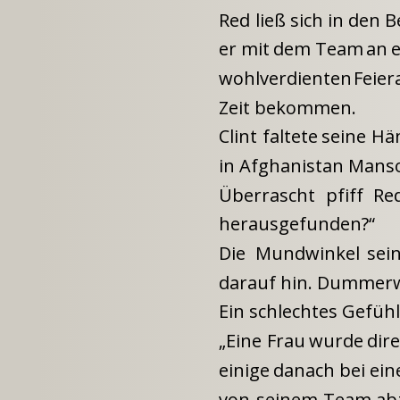
Red
ließ
sich
in
den
B
er
mit
dem
Team
an
wohlverdienten
Feier
Zeit bekommen.
Clint
faltete
seine
Hä
in Afghanistan Manso
Überrascht
pfiff
Re
herausgefunden?“
Die
Mundwinkel
sei
darauf hin. Dummerwe
Ein schlechtes Gefühl 
„Eine
Frau
wurde
dir
einige
danach
bei
ei
von
seinem
Team
ab