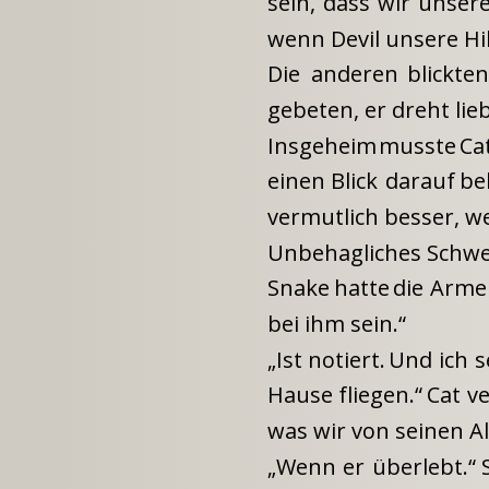
sein,
dass
wir
unser
wenn Devil unsere Hil
Die
anderen
blickten
gebeten, er dreht lie
Insgeheim
musste
Ca
einen
Blick
darauf
be
vermutlich besser, we
Unbehagliches Schwe
Snake
hatte
die
Arme
bei ihm sein.“
„Ist
notiert.
Und
ich
s
Hause
fliegen.“
Cat
v
was wir von seinen A
„Wenn
er
überlebt.“