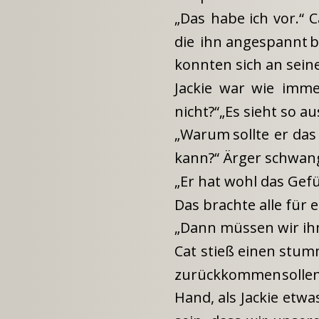
„Das
habe
ich
vor.“
C
die
ihn
angespannt
b
konnten sich an sei
Jackie
war
wie
imme
nicht?“„Es sieht so a
„Warum
sollte
er
das
kann?“ Ärger schwang
„Er hat wohl das Gefü
Das brachte alle fü
„Dann müssen wir ih
Cat
stieß
einen
stum
zurückkommen
sollen
Hand,
als
Jackie
etwa