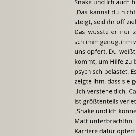
Snake und ich auch hi
„Das
kannst
du
nicht
steigt, seid ihr offiz
Das
wusste
er
nur
schlimm
genug,
ihm
uns
opfert.
Du
weißt
kommt,
um
Hilfe
zu
psychisch
belastet.
E
zeigte ihm, dass sie 
„Ich
verstehe
dich,
Ca
ist größtenteils verle
„Snake und ich können
Matt
unterbrach
ihn.
Karriere dafür opfert