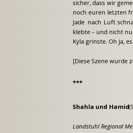
sicher,
dass
wir
geme
noch
euren
letzten
f
Jade
nach
Luft
schn
klebte – und nicht nu
Kyla grinste. Oh ja, 
[Diese Szene wurde zu
***
Shahla und Hamid 
(
Landstuhl Regional Me