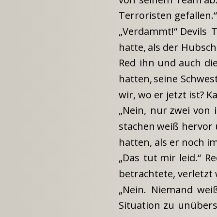
Terroristen gefallen.“
„Verdammt!“
Devils
hatte,
als
der
Hubsch
Red
ihn
und
auch
di
hatten,
seine
Schwes
wir, wo er jetzt ist? 
„Nein,
nur
zwei
von
stachen
weiß
hervor
hatten, als er noch i
„Das
tut
mir
leid.“
Re
betrachtete, verletzt
„Nein.
Niemand
weiß
Situation
zu
unübersi