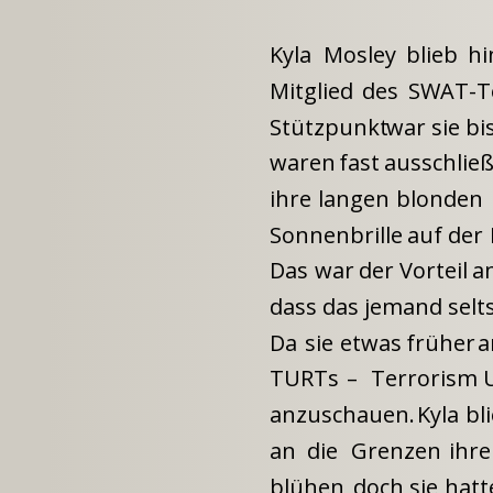
Kyla
Mosley
blieb
hi
Mitglied
des
SWAT-T
Stützpunkt
war
sie
bi
waren
fast
ausschließ
ihre
langen
blonden
Sonnenbrille
auf
der
Das
war
der
Vorteil
a
dass das jemand selt
Da
sie
etwas
früher
a
TURTs
–
Terrorism
anzuschauen.
Kyla
bl
an
die
Grenzen
ihre
blühen,
doch
sie
hatt