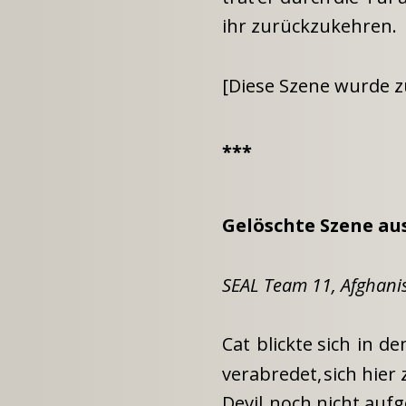
ihr zurückzukehren.
[Diese Szene wurde zu
***
Gelöschte Szene aus
SEAL Team 11, Afghanista
Cat
blickte
sich
in
de
verabredet,
sich
hier
Devil
noch
nicht
aufg