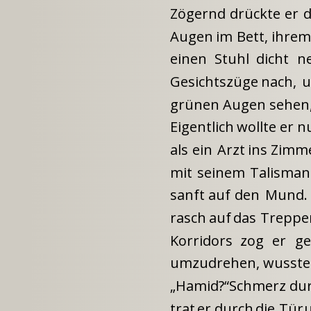
Zögernd
drückte
er
d
Augen
im
Bett,
ihre
einen
Stuhl
dicht
n
Gesichtszüge
nach,
grünen Augen sehen, 
Eigentlich
wollte
er
n
als
ein
Arzt
ins
Zimm
mit
seinem
Talisman
sanft
auf
den
Mund.
rasch
auf
das
Treppe
Korridors
zog
er
ge
umzudrehen, wusste e
„Hamid?“Schmerz
du
trat
er
durch
die
Tür