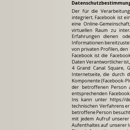
Datenschutzbestimmunge
Der
für
die
Verarbeitun
integriert.
Facebook
ist
ei
eine
Online-Gemeinschaft
virtuellen
Raum
zu
inter
Erfahrungen
dienen
od
Informationen
bereitzustel
von
privaten
Profilen,
den
Facebook
ist
die
Facebook
Daten
Verantwortlicher
ist
4
Grand
Canal
Square,
G
Internetseite,
die
durch
d
Komponente
(Facebook-Pl
der
betroffenen
Person
entsprechenden
Faceboo
Ins
kann
unter
https://
technischen
Verfahrens
er
betroffene
Person
besuch
mit
jedem
Aufruf
unserer
Aufenthaltes
auf
unserer
I