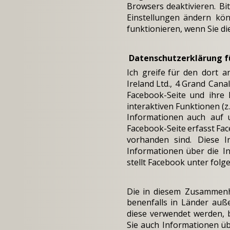
Browsers
deaktivieren.
Bi
Einstellungen
ändern
kön
funktionieren, wenn Sie d
 Datenschutzerklärung f
Ich
greife
für
den
dort
a
Ireland
Ltd.,
4
Grand
Canal
Facebook-Seite
und
ihre
interaktiven
Funktionen
(z
Informationen
auch
auf
Facebook-Seite
erfasst
Fac
vorhanden
sind.
Diese
I
Informationen
über
die
I
stellt Facebook unter folg
Die
in
diesem
Zusammen
benenfalls
in
Länder
auße
diese
verwendet
werden,
Sie
auch
Informationen
üb