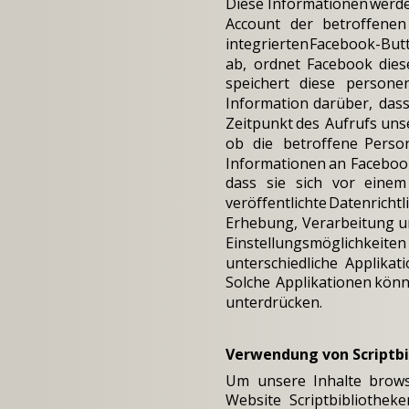
Diese
Informationen
werd
Account
der
betroffenen
integrierten
Facebook-But
ab,
ordnet
Facebook
dies
speichert
diese
persone
Information
darüber,
das
Zeitpunkt
des
Aufrufs
uns
ob
die
betroffene
Perso
Informationen
an
Faceboo
dass
sie
sich
vor
einem
veröffentlichte
Datenrichtli
Erhebung,
Verarbeitung
u
Einstellungsmöglichkeiten
unterschiedliche
Applikat
Solche
Applikationen
kön
unterdrücken.
Verwendung von Scriptb
Um
unsere
Inhalte
brows
Website
Scriptbibliotheke