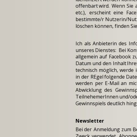
offenbart
wird.
Wenn
Sie
etc.),
erscheint
eine
Fac
bestimmte/r
Nutzerin/Nut
löschen können, finden Si
Ich
als
Anbieterin
des
Inf
unseres
Dienstes:
Bei
Kon
allgemein
auf
Facebook
z
Datum
und
den
Inhalt
Ihre
technisch
möglich,
werde
in
der
REgel
folgende
Dat
werden
per
E-Mail
an
mic
Abwicklung
des
Gewinnsp
TeilnehemerInnen
und/od
Gewinnspiels deutlich hin
Newsletter 
Bei
der
Anmeldung
zum
B
Zweck
verwendet.
Abonne