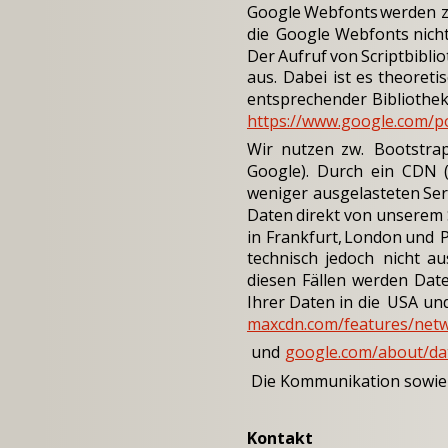
Google
Webfonts
werden
die
Google
Webfonts
nich
Der
Aufruf
von
Scriptbibli
aus.
Dabei
ist
es
theoreti
entsprechender
Bibliothe
https://www.google.com/pol
Wir
nutzen
zw.
Bootstr
Google).
Durch
ein
CDN
weniger
ausgelasteten
Se
Daten
direkt
von
unserem
in
Frankfurt,
London
und
P
technisch
jedoch
nicht
au
diesen
Fällen
werden
Dat
Ihrer
Daten
in
die
USA
un
maxcdn.com/features/net
 und 
google.com/about/dat
 Die Kommunikation sowie 
Kontakt