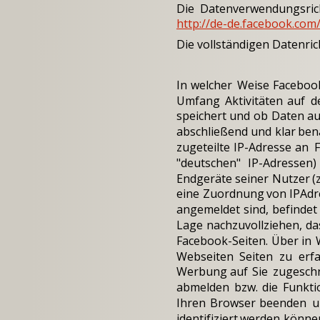
Die
Datenverwendungsrich
http://de-de.facebook.com
Die vollständigen Datenrich
In
welcher
Weise
Faceboo
Umfang
Aktivitäten
auf
d
speichert
und
ob
Daten
au
abschließend
und
klar
ben
zugeteilte
IP-Adresse
an
"deutschen"
IP-Adressen)
Endgeräte
seiner
Nutzer
(
eine
Zuordnung
von
IPAdr
angemeldet
sind,
befindet
Lage
nachzuvollziehen,
da
Facebook-Seiten.
Über
in
Webseiten
Seiten
zu
erf
Werbung
auf
Sie
zugeschn
abmelden
bzw.
die
Funkti
Ihren
Browser
beenden
u
identifiziert
werden
könne