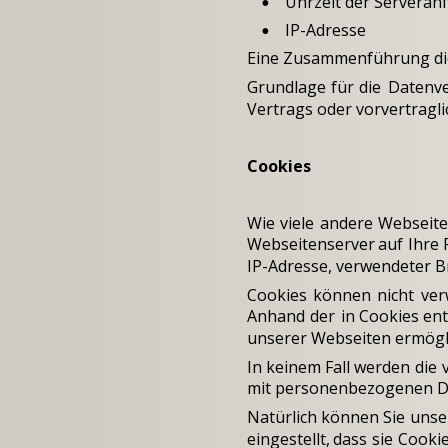
Uhrzeit der Serveran
•
IP-Adresse
•
Eine Zusammenführung die
Grundlage
für
die
Datenve
Vertrags oder vorvertragl
Cookies
Wie
viele
andere
Webseit
Webseitenserver
auf
Ihre
IP-Adresse, verwendeter B
Cookies
können
nicht
ver
Anhand
der
in
Cookies
ent
unserer Webseiten ermögl
In
keinem
Fall
werden
die
mit personenbezogenen Da
Natürlich
können
Sie
unse
eingestellt,
dass
sie
Cooki