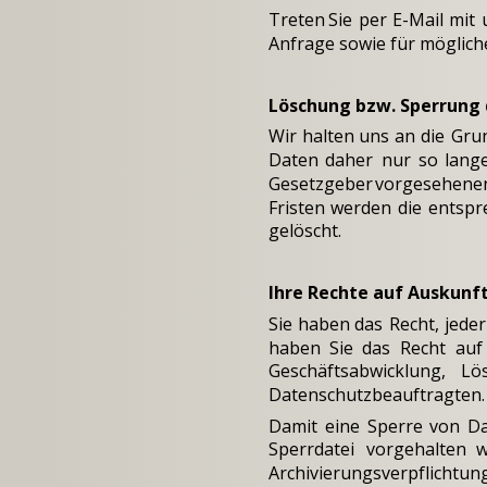
Treten
Sie
per
E-Mail
mit
Anfrage sowie für möglich
Löschung bzw. Sperrung 
Wir
halten
uns
an
die
Gru
Daten
daher
nur
so
lange
Gesetzgeber
vorgesehene
Fristen
werden
die
entspr
gelöscht.
Ihre Rechte auf Auskunft
Sie
haben
das
Recht,
jeder
haben
Sie
das
Recht
auf
Geschäftsabwicklung,
Lö
Datenschutzbeauftragten. 
Damit
eine
Sperre
von
D
Sperrdatei
vorgehalten
w
Archivierungsverpflichtung