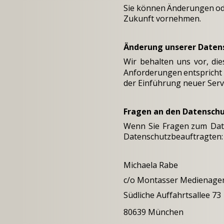
Sie
können
Änderungen
o
Zukunft vornehmen.
Änderung unserer Date
Wir
behalten
uns
vor,
die
Anforderungen
entspricht
der Einführung neuer Serv
Fragen an den Datensch
Wenn
Sie
Fragen
zum
Dat
Datenschutzbeauftragten:
Michaela Rabe
c/o 
Montasser Medienage
Südliche Auffahrtsallee 73
80639 München