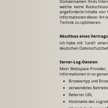
Domainnamen
Ihres
Inter
welche
keine
Rückschlüss
angeforderte
Inhalte
von
Informationen
dieser
Art
w
Technik zu optimieren. 
Abschluss eines Vertrag
Ich
habe
mit
1und1
einen
deutschen Datenschutzbeh
Server-Log-Dateien
Mein
Webspace-Provider,
Informationen in so genann
Browsertyp und Brow
•
verwendetes Betrieb
•
Referrer URL
•
Hostname des zugrei
•