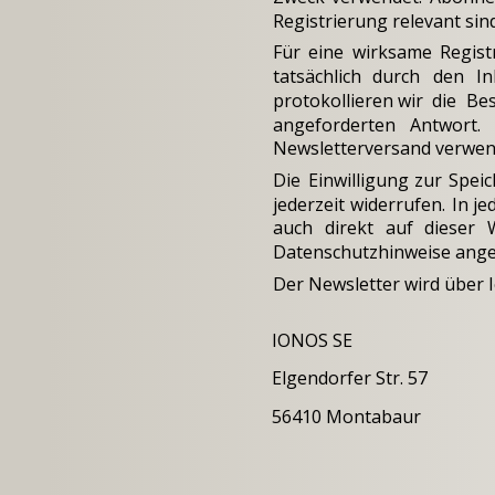
Registrierung relevant si
Für
eine
wirksame
Regist
tatsächlich
durch
den
In
protokollieren
wir
die
Bes
angeforderten
Antwort.
Newsletterversand verwend
Die
Einwilligung
zur
Spei
jederzeit
widerrufen.
In
je
auch
direkt
auf
dieser
Datenschutzhinweise ange
Der Newsletter wird über I
IONOS SE
Elgendorfer Str. 57
56410 Montabaur