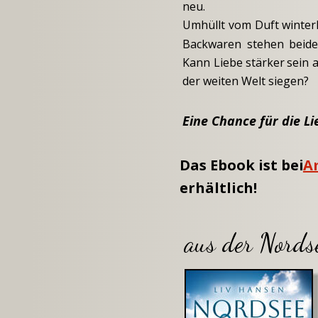
neu.
Umhüllt
vom
Duft
winterl
Backwaren
stehen
beid
Kann
Liebe
stärker
sein
a
der weiten Welt siegen?
Eine Chance für die L
Das Ebook ist bei 
A
erhältlich!
aus der Nords