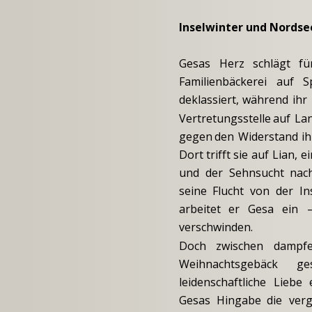
Inselwinter und Nordse
Gesas
Herz
schlägt
fü
Familienbäckerei
auf
S
deklassiert,
während
ihr
Vertretungsstelle
auf
La
gegen
den
Widerstand
ih
Dort
trifft
sie
auf
Lian,
e
und
der
Sehnsucht
nac
seine
Flucht
von
der
In
arbeitet
er
Gesa
ein
verschwinden.
Doch
zwischen
dampf
Weihnachtsgebäck
ge
leidenschaftliche
Liebe
Gesas
Hingabe
die
ver